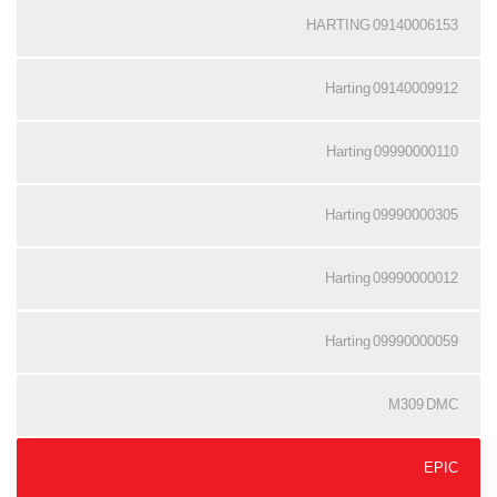
09140006153 HARTING
09140009912 Harting
09990000110 Harting
09990000305 Harting
09990000012 Harting
09990000059 Harting
M309 DMC
EPIC