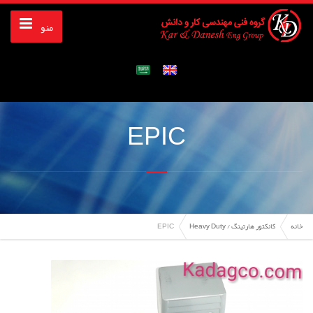
منو
EPIC
خانه
کانکتور هارتینگ / Heavy Duty
EPIC